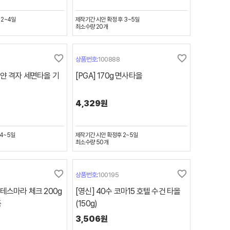
 2~4일
제작기간
시안 확정 후 3~5일
최소수량
20
개
favorite_border
favorite_border
상품번호:
100888
부얀 격자 세면타올 기
[PGA] 170g 면사타올
4,329원
4~5일
제작기간
시안 확정후 2~5일
최소수량
50
개
favorite_border
favorite_border
상품번호:
100195
테스마라 체크 200g
[영신] 40수 코마15 호텔 수건 타올
품
(150g)
3,506원