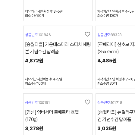
제작기간
시안 확정 후 3~5일
제작기간
시안확정 후 4~5일
최소수량
50
개
최소수량
100
개
favorite_border
상품번호:
101846
상품번호:
88328
[송월타올] 카운테스마라 스티치 헤링
[로페리아] 산호모 
본 기념수건 답례품
(35x75cm)
4,872원
4,485원
제작기간
시안확정 후 4~5일
제작기간
시안 확정 후 7~10
최소수량
100
개
최소수량
30
개
favorite_border
상품번호:
100191
상품번호:
101718
[영신] 엠버서더 로베르타 호텔
[송월타올] 뉴컬러무지
(170g)
건 기념수건 답례품
3,278원
3,035원