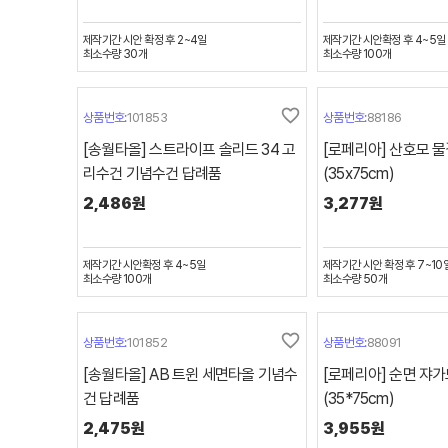
제작기간
시안 확정 후 2~4일
제작기간
시안확정 후 4~5일
최소수량
30
개
최소수량
100
개
favorite_border
상품번호:
101853
상품번호:
88186
[송월타올] 스트라이프 솔리드 34 고
[로페리아] 산호모 
리수건 기념수건 답례품
(35x75cm)
2,486원
3,277원
제작기간
시안확정 후 4~5일
제작기간
시안 확정 후 7~10
최소수량
100
개
최소수량
50
개
favorite_border
상품번호:
101852
상품번호:
88091
[송월타올] AB 트윈 세면타올 기념수
[로페리아] 순면 쟈
건 답례품
(35*75cm)
2,475원
3,955원