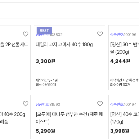
favorite_border
favorite_border
상품번호:
103802
상품번호:
100196
올 2P 선물세트
데일리 코지 코마사 40수 180g
[영신] 30수 
올 (200g)
3,300원
4,244원
제작기간
3~4일
제작기간
시안 확정 후
최소수량
50
개
최소수량
30
개
favorite_border
favorite_border
상품번호:
81590
상품번호:
100194
마40수 200g
[모두애] 대나무 뱀부얀 수건 (제로 웨
[영신] 40수 코
답례품
이스트)
(170g)
5,290원
3,998원