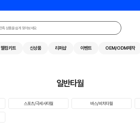
웰컴키트
신상품
리퍼샵
이벤트
OEM/ODM제작
일반타월
스포츠/극세사타월
바스/비치타월