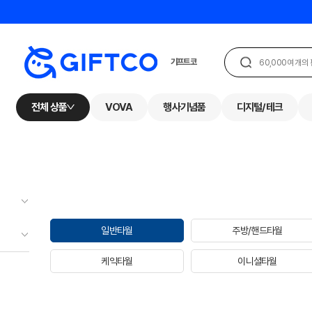
전체 상품
VOVA
행사기념품
디지털/테크
일반타월
주방/핸드타월
케익타월
이니셜타월