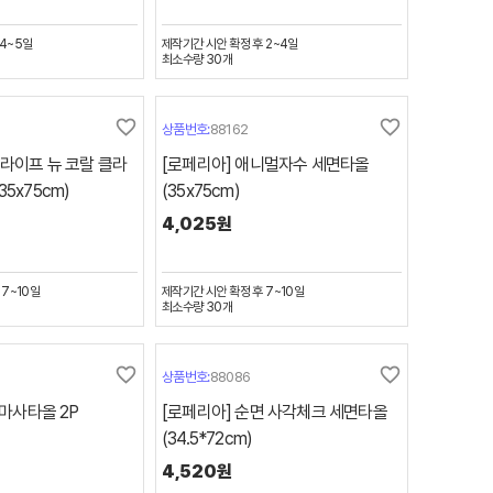
4~5일
제작기간
시안 확정 후 2~4일
최소수량
30
개
favorite_border
favorite_border
상품번호:
88162
트라이프 뉴 코랄 클라
[로페리아] 애니멀자수 세면타올
5x75cm)
(35x75cm)
4,025원
 7~10일
제작기간
시안 확정 후 7~10일
최소수량
30
개
favorite_border
favorite_border
상품번호:
88086
코마사타올 2P
[로페리아] 순면 사각체크 세면타올
(34.5*72cm)
4,520원