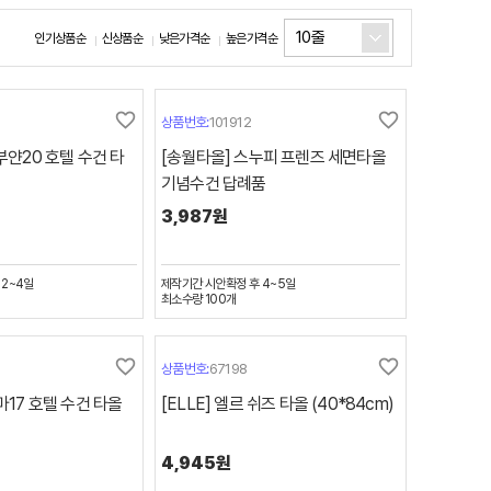
10줄
인기상품순
신상품순
낮은가격순
높은가격순
favorite_border
favorite_border
상품번호:
101912
뱀부얀20 호텔 수건 타
[송월타올] 스누피 프렌즈 세면타올
기념수건 답례품
3,987원
 2~4일
제작기간
시안확정 후 4~5일
최소수량
100
개
favorite_border
favorite_border
상품번호:
67198
마17 호텔 수건 타올
[ELLE] 엘르 쉬즈 타올 (40*84cm)
4,945원