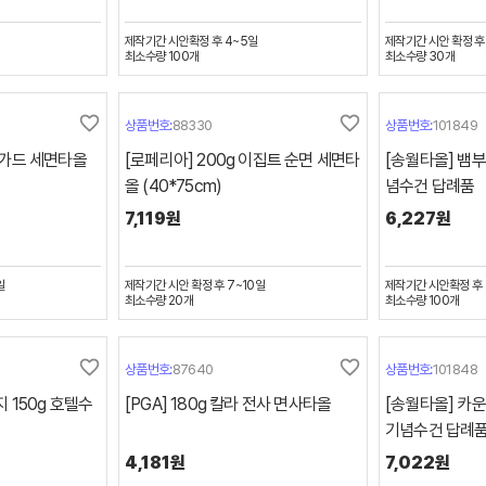
제작기간
시안확정 후 4~5일
제작기간
시안 확정 후
최소수량
100
개
최소수량
30
개
favorite_border
favorite_border
상품번호:
88330
상품번호:
101849
자가드 세면타올
[로페리아] 200g 이집트 순면 세면타
[송월타올] 뱀
올 (40*75cm)
념수건 답례품
7,119원
6,227원
일
제작기간
시안 확정 후 7~10일
제작기간
시안확정 후 
최소수량
20
개
최소수량
100
개
favorite_border
favorite_border
상품번호:
87640
상품번호:
101848
 150g 호텔수
[PGA] 180g 칼라 전사 면사타올
[송월타올] 카운
기념수건 답례
4,181원
7,022원