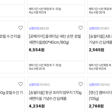
제작기간
시안 확정 후 5~12일
제작기간
시안 확정 후
최소수량
100
개
최소수량
30
개
favorite_border
favorite_border
상품번호:
88329
상품번호:
101851
 호텔 수건 타올
[로페리아] 플래티넘 새턴 순면 호텔
[송월타올] A
세면타올(80*40cm,180g)
기념수건 답례
6,554원
2,565원
제작기간
시안 확정 후 7~10일
제작기간
시안확정 후 
최소수량
20
개
최소수량
100
개
favorite_border
favorite_border
상품번호:
101902
상품번호:
100192
00g 호텔수건 기
[송월타올] 항균 프리미엄무지 170g
[영신] 엠버서
세면타올 기념수건 답례품
(135g)
4,234원
2,768원