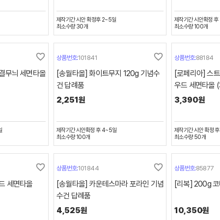
제작기간
시안 확정후 2~5일
제작기간
시안확정 후 
최소수량
30
개
최소수량
100
개
favorite_border
favorite_border
상품번호:
101841
상품번호:
88184
물결무늬 세면타올
[송월타올] 화이트무지 120g 기념수
[로페리아] 스
건 답례품
우드 세면타올 (3
2,251원
3,390원
일
제작기간
시안확정 후 4~5일
제작기간
시안 확정 후
최소수량
100
개
최소수량
50
개
favorite_border
favorite_border
상품번호:
101844
상품번호:
85877
가드 세면타올
[송월타올] 카운테스마라 포라인 기념
[리복] 200g 
수건 답례품
4,525원
10,350원