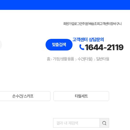
회원가입
로그인
주문/배송조회
고객센터
장바구니
고객센터 상담문의
맞춤검색
1644-2119
홈
가정/생활용품
수건(타월)
일반타월
손수건/스카프
타월세트