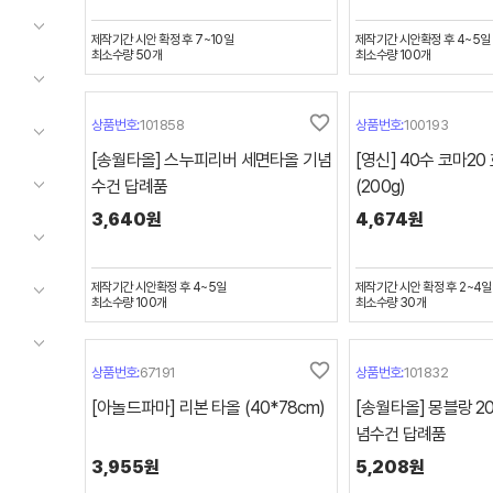
제작기간
시안 확정 후 7~10일
제작기간
시안확정 후 4~5일
최소수량
50
개
최소수량
100
개
favorite_border
상품번호:
101858
상품번호:
100193
[송월타올] 스누피리버 세면타올 기념
[영신] 40수 코마20
수건 답례품
(200g)
3,640원
4,674원
제작기간
시안확정 후 4~5일
제작기간
시안 확정 후 2~4일
최소수량
100
개
최소수량
30
개
favorite_border
상품번호:
67191
상품번호:
101832
[아놀드파마] 리본 타올 (40*78cm)
[송월타올] 몽블랑 2
념수건 답례품
3,955원
5,208원