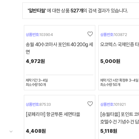
'일반타월'
에 대한 상품
527
개
의 검색 결과가 있습니다.
favorite_border
상품번호:
103904
상품번호:
103872
송월 40수코마사 포인트40 200g 세
오코텍스 국제인증 타
면
4,972원
5,000원
제작기간
3~4일
제작기간
시안 확정후 3~4일
최소수량
50
개
최소수량
50
개
favorite_border
상품번호:
87533
상품번호:
101921
[로페리아] 항균투톤 세면타올
[송월타올] 포인트 코
호텔수건 기념수건 
4,408원
5,118원