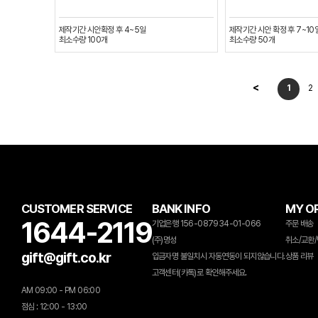
제작기간
시안확정 후 4~5일
제작기간
시안 확정 후 7~10
최소수량
100
개
최소수량
50
개
<
1
2
CUSTOMER SERVICE
BANK INFO
MY O
1644-2119
기업은행 156-087934-01-066
주문 배송
(주)명성
취소/교환/
gift@gift.co.kr
입금자명 불일치시 자동연동이 되지않습니다.
상품 리뷰
고객센터(카톡)로 확인해주세요.
AM 09:00 - PM 06:00
점심 : 12:00 - 13:00