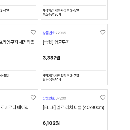
 2~4일
제작기간
시안 확정 후 3~5일
최소수량
30
개
favorite_border
favorite_border
상품번호:
72965
B 프라임무지 세면타올
[송월] 항균무지
품
3,387원
4~5일
제작기간
시안 확정 후 3~7일
최소수량
50
개
favorite_border
favorite_border
상품번호:
67200
더 로베르타 베이직
[ELLE] 엘르 리치 타올 (40x80cm)
6,102원