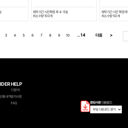
일
제작기간
시안확정 후 4~5일
제작기간
시안 확정 후
최소수량
100
개
최소수량
50
개
... 14
다음
>
3
4
5
6
7
8
9
10
RDER
HELP
1:1문의
반품 내역
공지사항
증빙서류
다운로드
FAQ