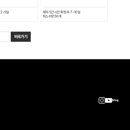
 2~5일
제작기간
시안 확정 후 7~10일
최소수량
50
개
바로가기